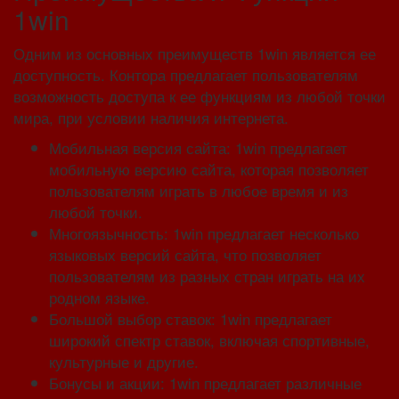
1win
Одним из основных преимуществ 1win является ее
доступность. Контора предлагает пользователям
возможность доступа к ее функциям из любой точки
мира, при условии наличия интернета.
Мобильная версия сайта: 1win предлагает
мобильную версию сайта, которая позволяет
пользователям играть в любое время и из
любой точки.
Многоязычность: 1win предлагает несколько
языковых версий сайта, что позволяет
пользователям из разных стран играть на их
родном языке.
Большой выбор ставок: 1win предлагает
широкий спектр ставок, включая спортивные,
культурные и другие.
Бонусы и акции: 1win предлагает различные