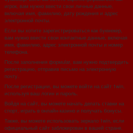
игрок, вам нужно ввести свои личные данные,
включая имя, фамилию, дату рождения и адрес
электронной почты.
Если вы хотите зарегистрироваться как букмекер,
вам нужно ввести свои контактные данные, включая
имя, фамилию, адрес электронной почты и номер
телефона.
После заполнения формular, вам нужно подтвердить
регистрацию, отправив письмо на электронную
почту.
После регистрации, вы можете войти на сайт 1win,
используя ваш логин и пароль.
Войдя на сайт, вы можете начать делать ставки на
спорт, играть в онлайн-казино и получать бонусы.
Также, вы можете использовать зеркало 1win, если
официальный сайт заблокирован в вашей стране.