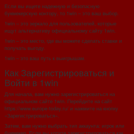
Если вы ищете надежную и безопасную
букмекерскую контору, то 1win – это ваш выбор.
1win – это зеркало для пользователей, которые
ищут альтернативу официальному сайту 1win.
1win – это место, где вы можете сделать ставки и
получать выгоду.
1win – это ваш путь к выигрышам.
Как Зарегистрироваться и
Войти в 1win
Для начала, вам нужно зарегистрироваться на
официальном сайте 1win. Перейдите на сайт
https://www.europe-today.ru/ и нажмите на кнопку
«Зарегистрироваться».
Затем, вам нужно выбрать тип аккаунта: игрок или
букмекер. Если вы хотите зарегистрироваться как