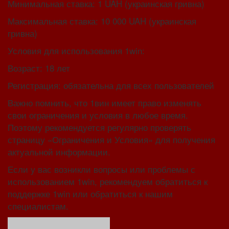
Минимальная ставка: 1 UAH (украинская гривна)
Максимальная ставка: 10 000 UAH (украинская
гривна)
Условия для использования 1win:
Возраст: 18 лет
Регистрация: обязательна для всех пользователей
Важно помнить, что 1вин имеет право изменять
свои ограничения и условия в любое время.
Поэтому рекомендуется регулярно проверять
страницу «Ограничения и Условия» для получения
актуальной информации.
Если у вас возникли вопросы или проблемы с
использованием 1win, рекомендуем обратиться к
поддержке 1win или обратиться к нашим
специалистам.