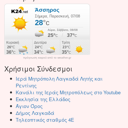
πρόγνωση καιρού από το weather.gr
Χρήσιμοι Σύνδεσμοι
Ιερά Μητρόπολη Λαγκαδά Λητής και
Ρεντίνης
Κανάλι της Ιεράς Μητροπόλεως στο Youtube
Εκκλησία της Ελλάδος
Άγιον Όρος
Δήμος Λαγκαδά
Τηλεοπτικός σταθμός 4Ε