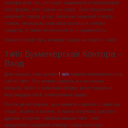
контора для тех, кто ищет надежную и безопасную
платформу для ставок на спорт. Она предлагает
широкий спектр услуг, включая широкий спектр
ставок, несколько способов оплаты и снятия
средств, а также безопасность и надежность.
Начните свой путь в мире ставок на спорт с 1win!
1win Букмекерская Контора –
Вход
Для начала, вам нужно
1 win
зарегистрироваться на
сайте 1win. Это можно сделать в считанные
минуты, просто заполнив форму регистрации и
подтвердив свой электронный адрес.
После регистрации, вы сможете сделать ставки на
спорт, играть в казино, а также получать доступ к
другим услугам, предлагаемым 1win. 1win
предлагает широкий спектр ставок на спорт,