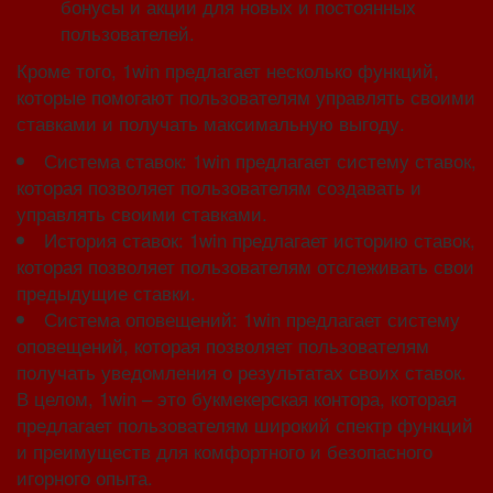
бонусы и акции для новых и постоянных
пользователей.
Кроме того, 1win предлагает несколько функций,
которые помогают пользователям управлять своими
ставками и получать максимальную выгоду.
Система ставок: 1win предлагает систему ставок,
которая позволяет пользователям создавать и
управлять своими ставками.
История ставок: 1win предлагает историю ставок,
которая позволяет пользователям отслеживать свои
предыдущие ставки.
Система оповещений: 1win предлагает систему
оповещений, которая позволяет пользователям
получать уведомления о результатах своих ставок.
В целом, 1win – это букмекерская контора, которая
предлагает пользователям широкий спектр функций
и преимуществ для комфортного и безопасного
игорного опыта.