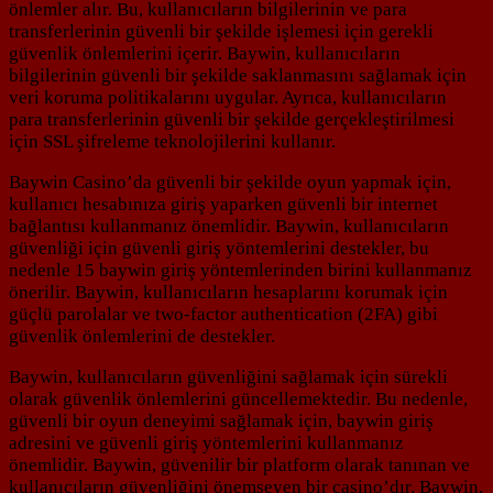
önlemler alır. Bu, kullanıcıların bilgilerinin ve para
transferlerinin güvenli bir şekilde işlemesi için gerekli
güvenlik önlemlerini içerir. Baywin, kullanıcıların
bilgilerinin güvenli bir şekilde saklanmasını sağlamak için
veri koruma politikalarını uygular. Ayrıca, kullanıcıların
para transferlerinin güvenli bir şekilde gerçekleştirilmesi
için SSL şifreleme teknolojilerini kullanır.
Baywin Casino’da güvenli bir şekilde oyun yapmak için,
kullanıcı hesabınıza giriş yaparken güvenli bir internet
bağlantısı kullanmanız önemlidir. Baywin, kullanıcıların
güvenliği için güvenli giriş yöntemlerini destekler, bu
nedenle 15 baywin giriş yöntemlerinden birini kullanmanız
önerilir. Baywin, kullanıcıların hesaplarını korumak için
güçlü parolalar ve two-factor authentication (2FA) gibi
güvenlik önlemlerini de destekler.
Baywin, kullanıcıların güvenliğini sağlamak için sürekli
olarak güvenlik önlemlerini güncellemektedir. Bu nedenle,
güvenli bir oyun deneyimi sağlamak için, baywin giriş
adresini ve güvenli giriş yöntemlerini kullanmanız
önemlidir. Baywin, güvenilir bir platform olarak tanınan ve
kullanıcıların güvenliğini önemseyen bir casino’dır. Baywin,