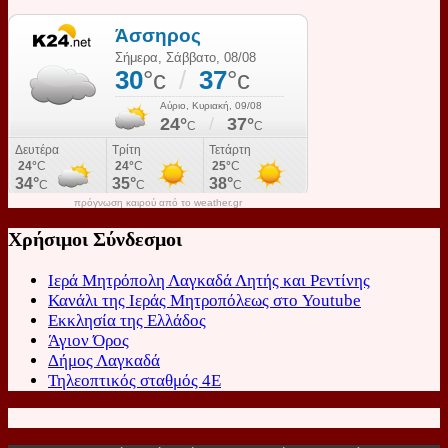
πρόγνωση καιρού από το weather.gr
Χρήσιμοι Σύνδεσμοι
Ιερά Μητρόπολη Λαγκαδά Λητής και Ρεντίνης
Κανάλι της Ιεράς Μητροπόλεως στο Youtube
Εκκλησία της Ελλάδος
Άγιον Όρος
Δήμος Λαγκαδά
Τηλεοπτικός σταθμός 4Ε