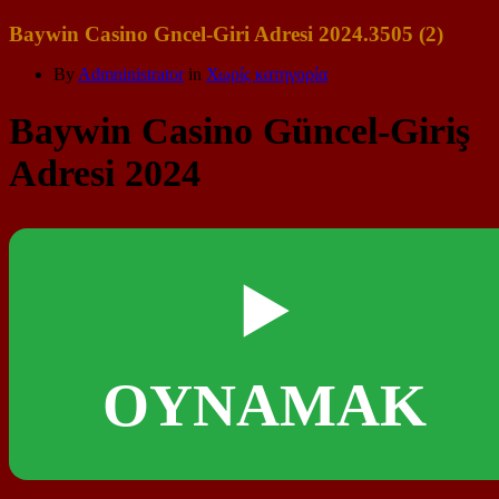
Baywin Casino Gncel-Giri Adresi 2024.3505 (2)
By
Admninistrator
in
Χωρίς κατηγορία
Baywin Casino Güncel-Giriş
Adresi 2024
▶️
OYNAMAK