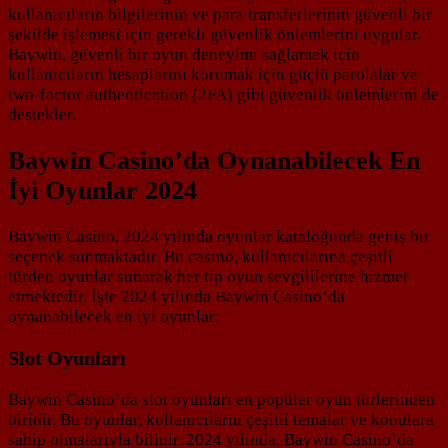
kullanıcıların bilgilerinin ve para transferlerinin güvenli bir
şekilde işlemesi için gerekli güvenlik önlemlerini uygular.
Baywin, güvenli bir oyun deneyimi sağlamak için
kullanıcıların hesaplarını korumak için güçlü parolalar ve
two-factor authentication (2FA) gibi güvenlik önlemlerini de
destekler.
Baywin Casino’da Oynanabilecek En
İyi Oyunlar 2024
Baywin Casino, 2024 yılında oyunlar kataloğunda geniş bir
seçenek sunmaktadır. Bu casino, kullanıcılarına çeşitli
türden oyunlar sunarak her tip oyun sevgililerine hizmet
etmektedir. İşte 2024 yılında Baywin Casino’da
oynanabilecek en iyi oyunlar:
Slot Oyunları
Baywin Casino’da slot oyunları en popüler oyun türlerinden
biridir. Bu oyunlar, kullanıcıların çeşitli temalar ve konulara
sahip olmalarıyla bilinir. 2024 yılında, Baywin Casino’da