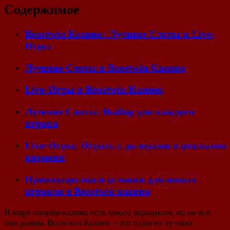
Содержимое
Boostwin Казино: Лучшие Слоты и Live-
Игры
Лучшие Слоты в Boostwin Казино
Live-Игры в Boostwin Казино
Лучшие Слоты: Выбор для каждого
игрока
Live-Игры: Играть с дилерами в реальном
времени
Преимущества и условия для новых
игроков в Boostwin казино
В мире онлайн-казино есть много вариантов, но не все
они равны. Boostwin Казино – это один из лучших