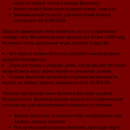
игры на любые слоты в казино Boostwin.
Бонус может быть использован только один раз.
Минимальный депозит для получения бонуса
составляет 20 EUR/USD.
Вторым преимуществом является доступ к широкому
спектру игр. Boostwin казино предлагает более 1 000 игр,
включая слоты, карточные игры, рулетку и другие.
Все игры в казино Boostwin разработаны ведущими
разработчиками игр.
Игры доступны в режиме демо, что позволяет игрокам
попробовать игру перед игрой на реальные деньги.
Казино Boostwin предлагает игрокам возможность
играть на любые деньги, начиная от 0,01 EUR/USD.
Третьим преимуществом является высокий уровень
безопасности. Boostwin казино использует современные
технологии для обеспечения безопасности игроков.
Казино Boostwin использует SSL-шифрование для
защиты данных игроков.
Все транзакции в казино Boostwin проходят через