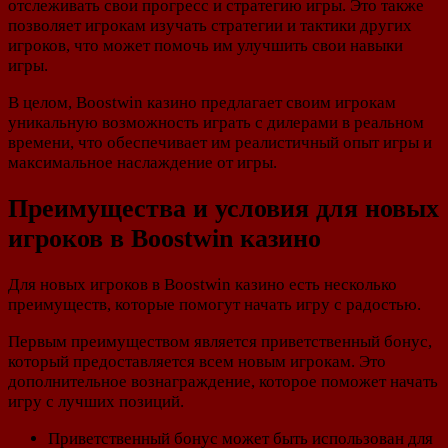
отслеживать свои прогресс и стратегию игры. Это также
позволяет игрокам изучать стратегии и тактики других
игроков, что может помочь им улучшить свои навыки
игры.
В целом, Boostwin казино предлагает своим игрокам
уникальную возможность играть с дилерами в реальном
времени, что обеспечивает им реалистичный опыт игры и
максимальное наслаждение от игры.
Преимущества и условия для новых
игроков в Boostwin казино
Для новых игроков в Boostwin казино есть несколько
преимуществ, которые помогут начать игру с радостью.
Первым преимуществом является приветственный бонус,
который предоставляется всем новым игрокам. Это
дополнительное вознаграждение, которое поможет начать
игру с лучших позиций.
Приветственный бонус может быть использован для