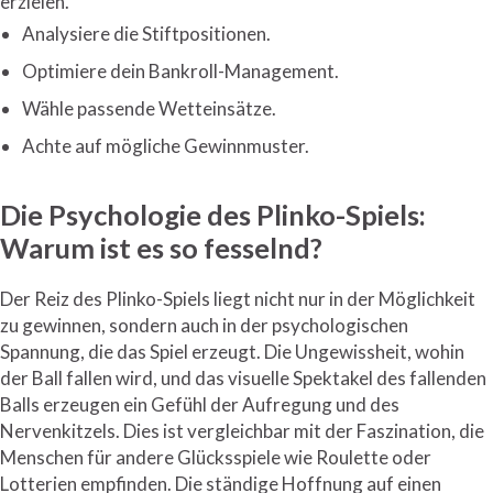
erzielen.
Analysiere die Stiftpositionen.
Optimiere dein Bankroll-Management.
Wähle passende Wetteinsätze.
Achte auf mögliche Gewinnmuster.
Die Psychologie des Plinko-Spiels:
Warum ist es so fesselnd?
Der Reiz des Plinko-Spiels liegt nicht nur in der Möglichkeit
zu gewinnen, sondern auch in der psychologischen
Spannung, die das Spiel erzeugt. Die Ungewissheit, wohin
der Ball fallen wird, und das visuelle Spektakel des fallenden
Balls erzeugen ein Gefühl der Aufregung und des
Nervenkitzels. Dies ist vergleichbar mit der Faszination, die
Menschen für andere Glücksspiele wie Roulette oder
Lotterien empfinden. Die ständige Hoffnung auf einen