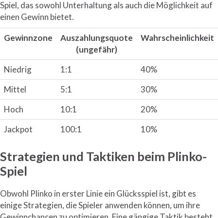
Spiel, das sowohl Unterhaltung als auch die Möglichkeit auf
einen Gewinn bietet.
Gewinnzone
Auszahlungsquote
Wahrscheinlichkeit
(ungefähr)
Niedrig
1:1
40%
Mittel
5:1
30%
Hoch
10:1
20%
Jackpot
100:1
10%
Strategien und Taktiken beim Plinko-
Spiel
Obwohl Plinko in erster Linie ein Glücksspiel ist, gibt es
einige Strategien, die Spieler anwenden können, um ihre
Gewinnchancen zu optimieren. Eine gängige Taktik besteht