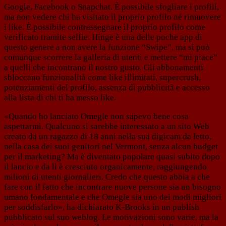
Google, Facebook o Snapchat. È possibile sfogliare i profili,
ma non vedere chi ha visitato il proprio profilo né rimuovere
i like. È possibile contrassegnare il proprio profilo come
verificato tramite selfie. Hinge è una delle poche app di
questo genere a non avere la funzione “Swipe”, ma si può
comunque scorrere la galleria di utenti e mettere “mi piace”
a quelli che incontrano il nostro gusto. Gli abbonamenti
sbloccano funzionalità come like illimitati, supercrush,
potenziamenti del profilo, assenza di pubblicità e accesso
alla lista di chi ti ha messo like.
«Quando ho lanciato Omegle non sapevo bene cosa
aspettarmi. Qualcuno si sarebbe interessato a un sito Web
creato da un ragazzo di 18 anni nella sua digicam da letto,
nella casa dei suoi genitori nel Vermont, senza alcun budget
per il marketing? Ma è diventato popolare quasi subito dopo
il lancio e da lì è cresciuto organicamente, raggiungendo
milioni di utenti giornalieri. Credo che questo abbia a che
fare con il fatto che incontrare nuove persone sia un bisogno
umano fondamentale e che Omegle sia uno dei modi migliori
per soddisfarlo», ha dichiarato K-Brooks in un publish
pubblicato sul suo weblog. Le motivazioni sono varie, ma la