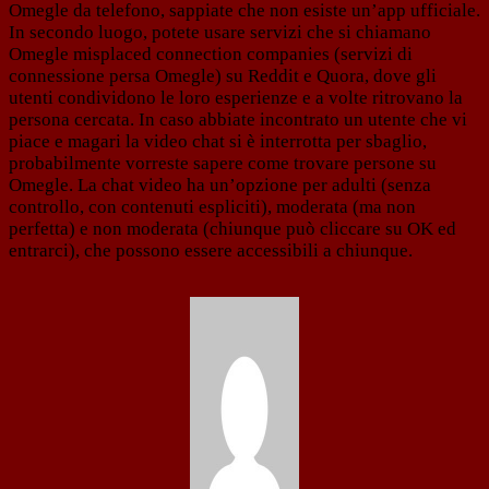
Omegle da telefono, sappiate che non esiste un’app ufficiale.
In secondo luogo, potete usare servizi che si chiamano
Omegle misplaced connection companies (servizi di
connessione persa Omegle) su Reddit e Quora, dove gli
utenti condividono le loro esperienze e a volte ritrovano la
persona cercata. In caso abbiate incontrato un utente che vi
piace e magari la video chat si è interrotta per sbaglio,
probabilmente vorreste sapere come trovare persone su
Omegle. La chat video ha un’opzione per adulti (senza
controllo, con contenuti espliciti), moderata (ma non
perfetta) e non moderata (chiunque può cliccare su OK ed
entrarci), che possono essere accessibili a chiunque.