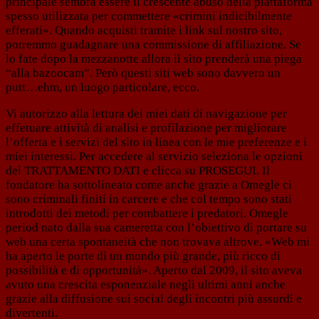
principale sembra essere il crescente abuso della piattaforma
spesso utilizzata per commettere «crimini indicibilmente
efferati». Quando acquisti tramite i link sul nostro sito,
potremmo guadagnare una commissione di affiliazione. Se
lo fate dopo la mezzanotte allora il sito prenderà una piega
“alla bazoocam”. Però questi siti web sono davvero un
putt…ehm, un luogo particolare, ecco.
Vi autorizzo alla lettura dei miei dati di navigazione per
effetuare attività di analisi e profilazione per migliorare
l’offerta e i servizi del sito in linea con le mie preferenze e i
miei interessi. Per accedere al servizio seleziona le opzioni
del TRATTAMENTO DATI e clicca su PROSEGUI. Il
fondatore ha sottolineato come anche grazie a Omegle ci
sono criminali finiti in carcere e che col tempo sono stati
introdotti dei metodi per combattere i predatori. Omegle
period nato dalla sua cameretta con l’obiettivo di portare su
web una certa spontaneità che non trovava altrove. «Web mi
ha aperto le porte di un mondo più grande, più ricco di
possibilità e di opportunità». Aperto dal 2009, il sito aveva
avuto una crescita esponenziale negli ultimi anni anche
grazie alla diffusione sui social degli incontri più assurdi e
divertenti.