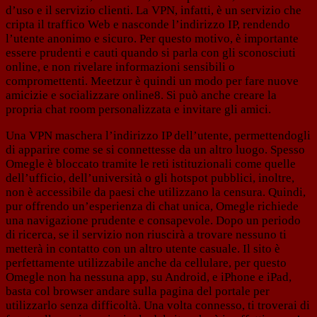
d’uso e il servizio clienti. La VPN, infatti, è un servizio che
cripta il traffico Web e nasconde l’indirizzo IP, rendendo
l’utente anonimo e sicuro. Per questo motivo, è importante
essere prudenti e cauti quando si parla con gli sconosciuti
online, e non rivelare informazioni sensibili o
compromettenti. Meetzur è quindi un modo per fare nuove
amicizie e socializzare online8. Si può anche creare la
propria chat room personalizzata e invitare gli amici.
Una VPN maschera l’indirizzo IP dell’utente, permettendogli
di apparire come se si connettesse da un altro luogo. Spesso
Omegle è bloccato tramite le reti istituzionali come quelle
dell’ufficio, dell’università o gli hotspot pubblici, inoltre,
non è accessibile da paesi che utilizzano la censura. Quindi,
pur offrendo un’esperienza di chat unica, Omegle richiede
una navigazione prudente e consapevole. Dopo un periodo
di ricerca, se il servizio non riuscirà a trovare nessuno ti
metterà in contatto con un altro utente casuale. Il sito è
perfettamente utilizzabile anche da cellulare, per questo
Omegle non ha nessuna app, su Android, e iPhone e iPad,
basta col browser andare sulla pagina del portale per
utilizzarlo senza difficoltà. Una volta connesso, ti troverai di