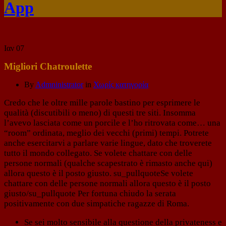
App
Ιαν
07
Migliori Chatroulette
By
Admninistrator
in
Χωρίς κατηγορία
Credo che le oltre mille parole bastino per esprimere le
qualità (discutibili o meno) di questi tre siti. Insomma
l’avevo lasciata come un porcile e l’ho ritrovata come… una
“room” ordinata, meglio dei vecchi (primi) tempi. Potrete
anche esercitarvi a parlare varie lingue, dato che troverete
tutto il mondo collegato. Se volete chattare con delle
persone normali (qualche scapestrato è rimasto anche qui)
allora questo è il posto giusto. su_pullquoteSe volete
chattare con delle persone normali allora questo è il posto
giusto/su_pullquote Per fortuna chiudo la serata
positivamente con due simpatiche ragazze di Roma.
Se sei molto sensibile alla questione della privateness e