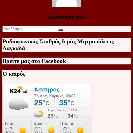
Admninistrator
Ραδιοφωνικός Σταθμός Ιεράς Μητροπόλεως
Λαγκαδά
Βρείτε μας στο Facebook
Ο καιρός