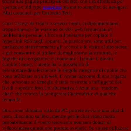
fronte alla pagina principale del sito, che è in effetti un po’
spartana e old type
omeglwe
ma molto semplice da navigare.
Altri contenuti per Curiosità Tech
Con l’ascesa di Tinder e servizi simili, ci dimentichiamo
troppo spesso che esistono servizi web frequentati da
moltissime persone. Clicca sul pulsante per copiare il
hyperlink RSS negli appunti. In particolare, sono utili per
analizzare statisticamente gli accessi o le visite al sito stesso
e per consentire al titolare di migliorarne la struttura, le
logiche di navigazione e i contenuti. Tramite il nostro
Cookie Center, l’utente ha la possibilità di
selezionare/deselezionare le singole categorie di cookie che
sono utilizzate sui siti web. L’Arena racconta di una ragazza
che, adescata su Omegle, è stata costretta a infliggersi dei
lividi e spedire foto.Un’alternativa è Azar, una “random
chat” che ricorda la famigerata Chatroulette di qualche
tempo fa.
Ora, come abbiamo visto da PC, potrete avviare una chat di
testo cliccando su Text, mentre per le chat video molto
probabilmente il vostro televisore non sarà dotato di
videocamera quindi non potrete avviarle. Se volete utilizzare