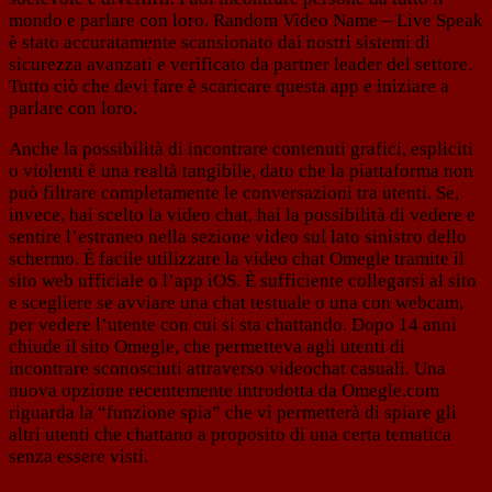
mondo e parlare con loro. Random Video Name – Live Speak
è stato accuratamente scansionato dai nostri sistemi di
sicurezza avanzati e verificato da partner leader del settore.
Tutto ciò che devi fare è scaricare questa app e iniziare a
parlare con loro.
Anche la possibilità di incontrare contenuti grafici, espliciti
o violenti è una realtà tangibile, dato che la piattaforma non
può filtrare completamente le conversazioni tra utenti. Se,
invece, hai scelto la video chat, hai la possibilità di vedere e
sentire l’estraneo nella sezione video sul lato sinistro dello
schermo. È facile utilizzare la video chat Omegle tramite il
sito web ufficiale o l’app iOS. È sufficiente collegarsi al sito
e scegliere se avviare una chat testuale o una con webcam,
per vedere l’utente con cui si sta chattando. Dopo 14 anni
chiude il sito Omegle, che permetteva agli utenti di
incontrare sconosciuti attraverso videochat casuali. Una
nuova opzione recentemente introdotta da Omegle.com
riguarda la “funzione spia” che vi permetterà di spiare gli
altri utenti che chattano a proposito di una certa tematica
senza essere visti.