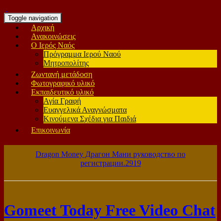
Toggle navigation
Αρχική
Ανακοινώσεις
Ο Ιερός Ναός
Πρόγραμμα Ιερού Ναού
Μητροπολίτης
Ζωντανή μετάδοση
Φωτογραφικό υλικό
Εκπαιδευτικό υλικό
Αγία Γραφή
Ευαγγελικά Αναγνώσματα
Κινούμενα Σχέδια για Παιδιά
Επικοινωνία
Dragon Money Драгон Мани руководство по
регистрации.2919
Gomeet Today Free Video Chat