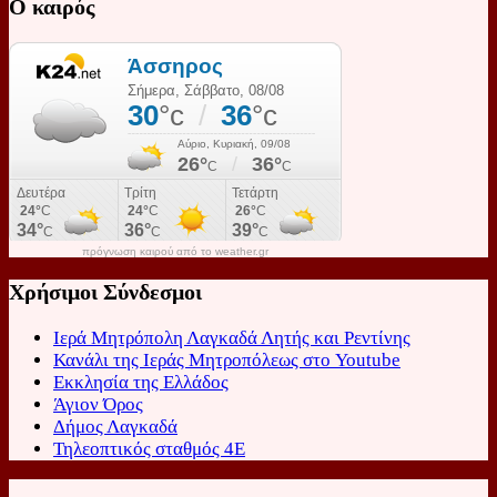
Ο καιρός
πρόγνωση καιρού από το weather.gr
Χρήσιμοι Σύνδεσμοι
Ιερά Μητρόπολη Λαγκαδά Λητής και Ρεντίνης
Κανάλι της Ιεράς Μητροπόλεως στο Youtube
Εκκλησία της Ελλάδος
Άγιον Όρος
Δήμος Λαγκαδά
Τηλεοπτικός σταθμός 4Ε