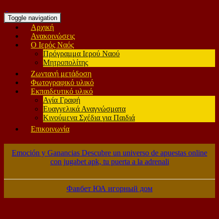
Toggle navigation
Αρχική
Ανακοινώσεις
Ο Ιερός Ναός
Πρόγραμμα Ιερού Ναού
Μητροπολίτης
Ζωντανή μετάδοση
Φωτογραφικό υλικό
Εκπαιδευτικό υλικό
Αγία Γραφή
Ευαγγελικά Αναγνώσματα
Κινούμενα Σχέδια για Παιδιά
Επικοινωνία
Emoción y Ganancias Descubre un universo de apuestas online
con jugabet apk, tu puerta a la adrenali
Фавбет ЮА игорный дом